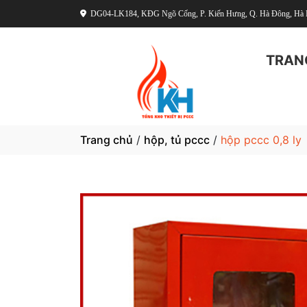
DG04-LK184, KĐG Ngõ Cống, P. Kiến Hưng, Q. Hà Đông, Hà 
TRAN
Trang chủ
/
hộp, tủ pccc
/
hộp pccc 0,8 ly