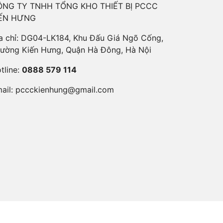
ÔNG TY TNHH TỔNG KHO THIẾT BỊ PCCC
IẾN HƯNG
a chỉ: DG04-LK184, Khu Đấu Giá Ngõ Cống,
ường Kiến Hưng, Quận Hà Đông, Hà Nội
tline:
0888 579 114
ail:
pccckienhung@gmail.com