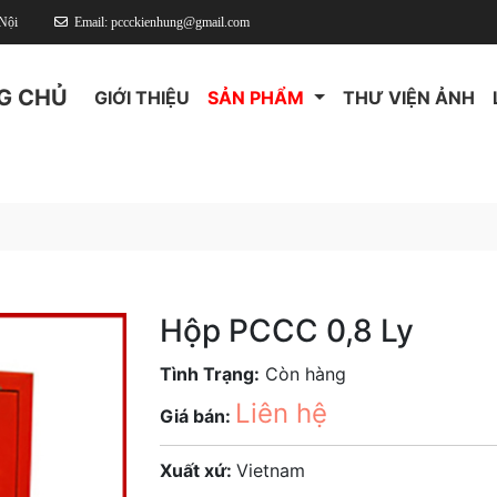
Nội
Email: pccckienhung@gmail.com
G CHỦ
GIỚI THIỆU
SẢN PHẨM
THƯ VIỆN ẢNH
Hộp PCCC 0,8 Ly
Tình Trạng:
Còn hàng
Liên hệ
Giá bán:
Xuất xứ:
Vietnam