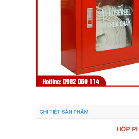
CHI TIẾT SẢN PHẨM
HỘP P