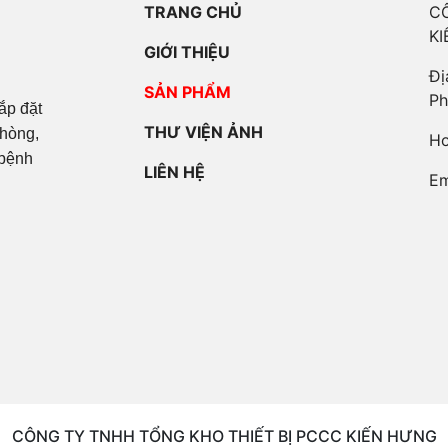
TRANG CHỦ
C
K
GIỚI THIỆU
Đị
SẢN PHẨM
Ph
lắp đặt
THƯ VIỆN ẢNH
phòng,
Ho
 bệnh
LIÊN HỆ
Em
CÔNG TY TNHH TỔNG KHO THIẾT BỊ PCCC KIẾN HƯNG