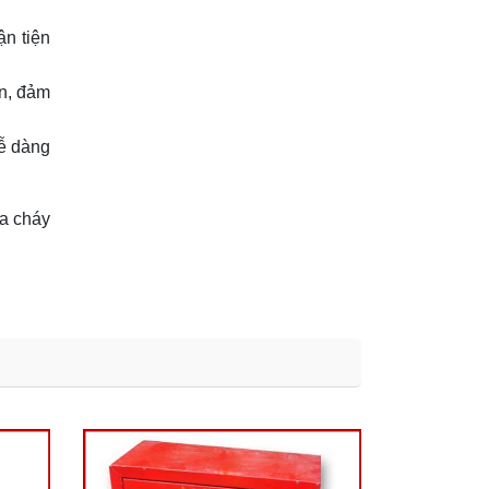
ận tiện
n, đảm
ễ dàng
ữa cháy