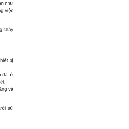
hạn như
ng việc
ng cháy
iết bị
 đặt ở
ết.
dáng và
ười sử